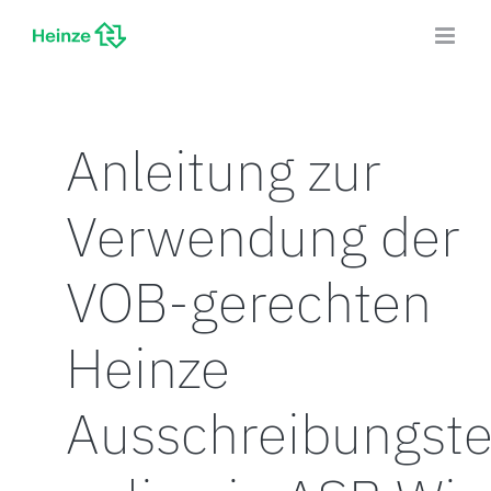
Zum
Inhalt
springen
Anleitung zur
Verwendung der
VOB-gerechten
Heinze
Ausschreibungste