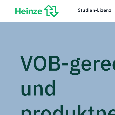
Zum
Inhalt
Studien-Lizenz
springen
VOB-gere
und
produktne