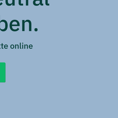
ben.
te online